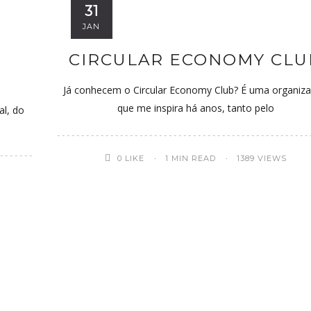
31
JAN
CIRCULAR ECONOMY CLU
Já conhecem o Circular Economy Club? É uma organiz
que me inspira há anos, tanto pelo
al, do
0
LIKE
1 MIN READ
1389 VIEWS