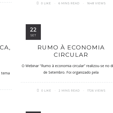
0
LIKE
6 MINS READ
1648 VIEWS
22
SET
CA,
RUMO À ECONOMIA
CIRCULAR
O Webinar “Rumo à economia circular” realizou-se no d
de Setembro. Foi organizado pela
o tema
0
LIKE
2 MINS READ
1726 VIEWS