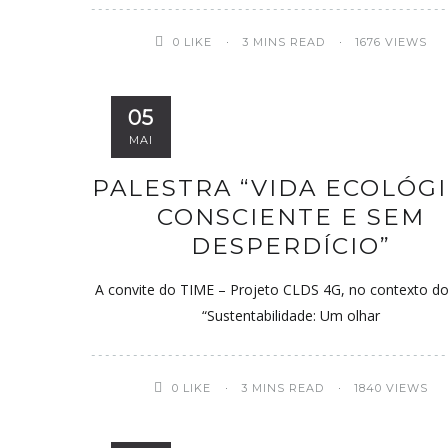
0
LIKE
3 MINS READ
1676 VIEWS
05
MAI
PALESTRA “VIDA ECOLÓGI
CONSCIENTE E SEM
DESPERDÍCIO”
A convite do TIME – Projeto CLDS 4G, no contexto d
“Sustentabilidade: Um olhar
0
LIKE
3 MINS READ
1840 VIEWS