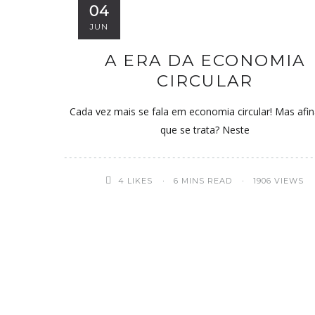
04
JUN
A ERA DA ECONOMIA
CIRCULAR
Cada vez mais se fala em economia circular! Mas afin
que se trata? Neste
4
LIKES
6 MINS READ
1906 VIEWS