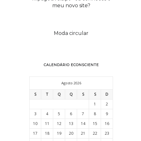
meu novo site?
Moda circular
CALENDÁRIO ECONSCIENTE
Agosto 2026
S
T
Q
Q
S
S
D
1
2
mudanças eco-conscientes
3
4
5
6
7
8
9
(webinar)
10
11
12
13
14
15
16
17
18
19
20
21
22
23