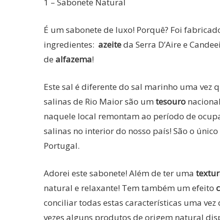
1 – Sabonete Natural
É um sabonete de luxo! Porquê? Foi fabricad
ingredientes:
azeite
da Serra D’Aire e Candee
de
alfazema
!
Este sal é diferente do sal marinho uma ve
salinas de Rio Maior são um
tesouro
nacional
naquele local remontam ao período de ocupaç
salinas no interior do nosso país! São o ún
Portugal.
Adorei este sabonete! Além de ter uma
textu
natural e relaxante! Tem também um efeito
conciliar todas estas características uma ve
vezes alguns produtos de origem natural dis