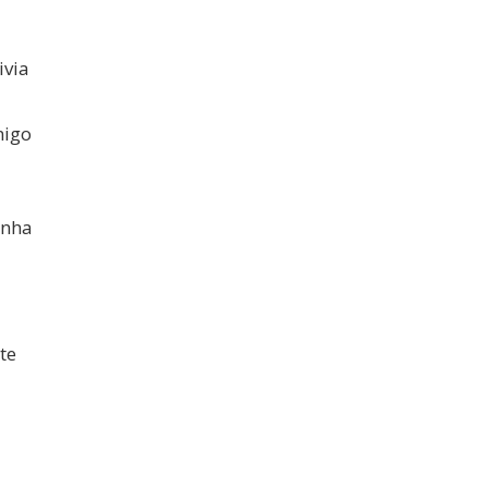
ivia
migo
inha
!
te