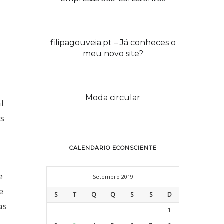
filipagouveia.pt – Já conheces o
meu novo site?
Moda circular
al
as
CALENDÁRIO ECONSCIENTE
e
Setembro 2019
e
S
T
Q
Q
S
S
D
as
1
mudanças eco-conscientes