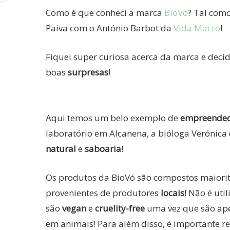
Como é que conheci a marca
BioVó
? Tal como
Paiva com o António Barbot da
Vida Macro
!
Fiquei super curiosa acerca da marca e deci
boas
surpresas
!
Aqui temos um belo exemplo de
empreended
laboratório em Alcanena, a bióloga Verónic
natural
e
saboaria
!
Os produtos da BioVó são compostos maiori
provenientes de produtores
locais
! Não é ut
são
vegan
e
cruelity-free
uma vez que são apen
em animais! Para além disso, é importante r