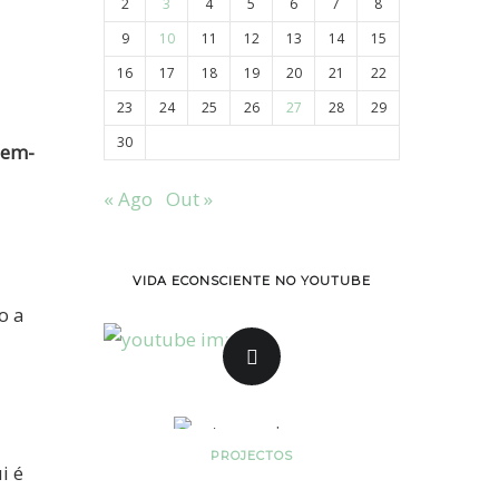
2
3
4
5
6
7
8
(webinar)
9
10
11
12
13
14
15
16
17
18
19
20
21
22
23
24
25
26
27
28
29
30
em-
« Ago
Out »
VIDA ECONSCIENTE NO YOUTUBE
o a
PROJECTOS
i é