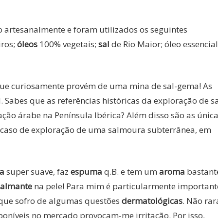
o artesanalmente e foram utilizados os seguintes
iros;
óleos
100% vegetais;
sal
de Rio Maior; óleo essencial
z que curiosamente provém de uma mina de sal-gema! As
. Sabes que as referências históricas da exploração de s
ão árabe na Península Ibérica? Além disso são as únic
ico caso de exploração de uma salmoura subterrânea, em
ra
super suave, faz
espuma
q.B. e tem um
aroma
bastant
calmante
na pele! Para mim é particularmente important
z que sofro de algumas questões
dermatológicas
. Não rar
poníveis no mercado provocam-me irritação. Por isso,