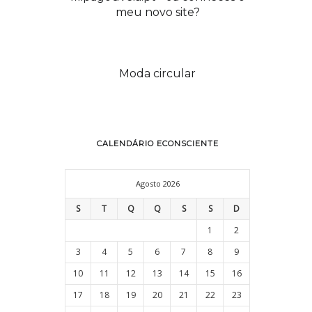
meu novo site?
Moda circular
CALENDÁRIO ECONSCIENTE
Agosto 2026
S
T
Q
Q
S
S
D
1
2
mudanças eco-conscientes
3
4
5
6
7
8
9
(webinar)
10
11
12
13
14
15
16
17
18
19
20
21
22
23